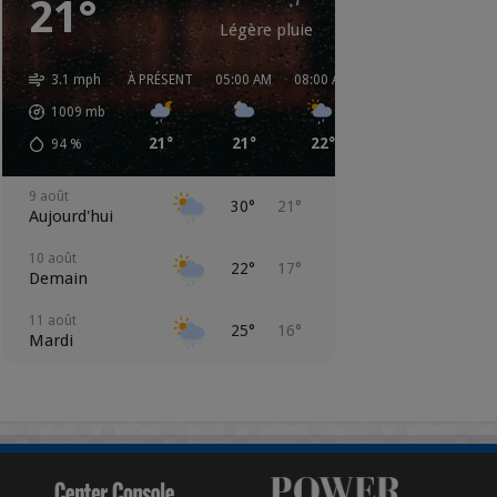
21°
Légère pluie
3.1 mph
À PRÉSENT
05:00 AM
08:00 AM
11:00 AM
02:00 
1009
mb
21°
21°
22°
23°
27°
94
%
9 août
30°
21°
Aujourd'hui
10 août
22°
17°
Demain
11 août
25°
16°
Mardi
12 août
25°
13°
Mercredi
13 août
22°
12°
Jeudi