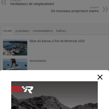
Previous
Ventilateurs de remplacement
suivant
De nouveaux projecteurs marins
récent
populaire
commentaires
balises
Bilan du Bateau à flot de Montréal 2025
Accessoires
Accessoires
Les embarcations de pêche à l’honneur