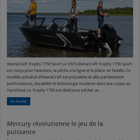
–
7
nouveaux
modèles
AlumaCraft Trophy 175X Sport Le 2025 AlumaCraft Trophy 175X Sport
est conçu pour l’aventure, la pêche à la ligne et le plaisir en famille. Ce
modèle actualisé d’AlumaCraft est polyvalent et allie parfaitement
performances, durabilité et technologie moderne dans une coque en
V profond. Le Trophy 175X est idéal pour pêcher au …
lire la suite
Mercury révolutionne le jeu de la
puissance