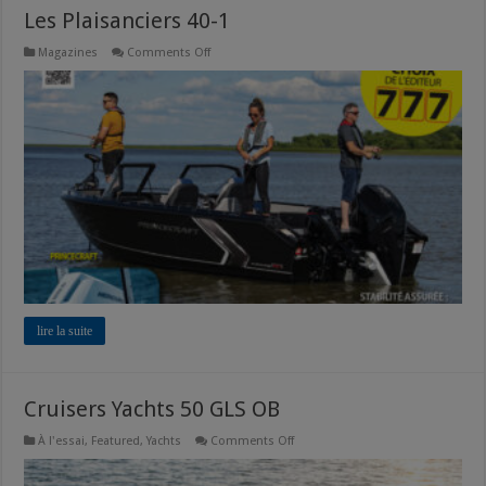
Les Plaisanciers 40-1
on
Magazines
Comments Off
Les
Plaisanciers
40-
1
lire la suite
Cruisers Yachts 50 GLS OB
on
À l'essai
,
Featured
,
Yachts
Comments Off
Cruisers
Yachts
50