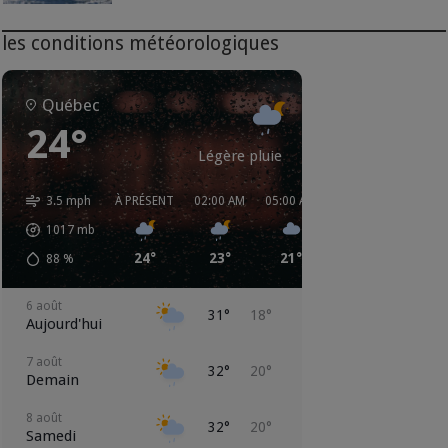
les conditions météorologiques
Québec
24°
Légère pluie
3.5 mph
À PRÉSENT
02:00 AM
05:00 AM
08:00 AM
11:00 
1017
mb
24°
23°
21°
24°
29°
88
%
6 août
31°
18°
Aujourd'hui
7 août
32°
20°
Demain
8 août
32°
20°
Samedi