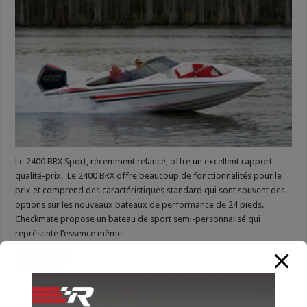
Powerboats
2400
BRX
Sport
Le 2400 BRX Sport, récemment relancé, offre un excellent rapport
qualité-prix. Le 2400 BRX offre beaucoup de fonctionnalités pour le
prix et comprend des caractéristiques standard qui sont souvent des
options sur les nouveaux bateaux de performance de 24 pieds.
Checkmate propose un bateau de sport semi-personnalisé qui
représente l’essence même …
lire la suite
Mercury lance un système de pilotage