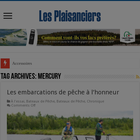
modal-check
Accessoires
Tag Archives:
mercury
Les embarcations de pêche à l’honneur
À l'essai
,
Bateaux de Pêche
,
Bateaux de Pêche
,
Chronique
on
Comments Off
Les
embarcations de
pêche
à
l’honneur