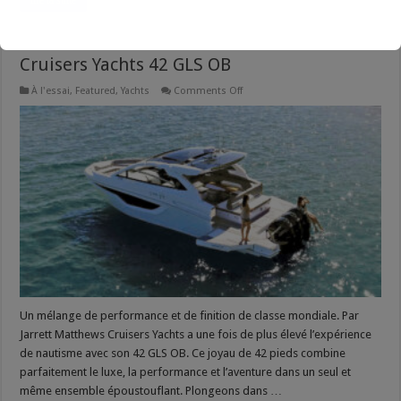
Cruisers Yachts 42 GLS OB
on
À l'essai
,
Featured
,
Yachts
Comments Off
Cruisers
Yachts
42
GLS
OB
Un mélange de performance et de finition de classe mondiale. Par
Jarrett Matthews Cruisers Yachts a une fois de plus élevé l’expérience
de nautisme avec son 42 GLS OB. Ce joyau de 42 pieds combine
parfaitement le luxe, la performance et l’aventure dans un seul et
même ensemble époustouflant. Plongeons dans …