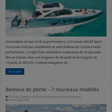
L’incarnation du luxe et de la performance. Le Formula 430 All Sport
Crossover n’est pas simplement un autre bateau de croisière haute
performance ; il s’agit d’une réinvention audacieuse de ce que peut
être un bateau. Avec une longueur de 43 pieds et une largeur de
12 pieds, le 430 ASC combine navigation de …
lire la suite
Bateaux de pêche – 7 nouveaux modèles
À l'essai
,
Bateaux de Pêche
,
Bateaux de Pêche
,
Featured
on
Comments Off
Bateaux
de
pêche