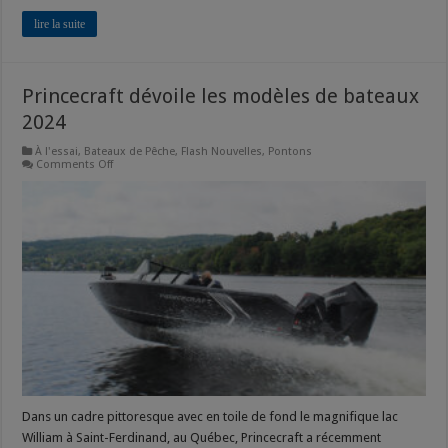
lire la suite
Princecraft dévoile les modèles de bateaux
2024
À l'essai
,
Bateaux de Pêche
,
Flash Nouvelles
,
Pontons
on
Comments Off
Princecraft
dévoile
les
modèles
de
bateaux
2024
Dans un cadre pittoresque avec en toile de fond le magnifique lac
William à Saint-Ferdinand, au Québec, Princecraft a récemment