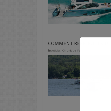
COMMENT REMORQUER DE
Articles
,
Chronique
,
Featured
Comments O