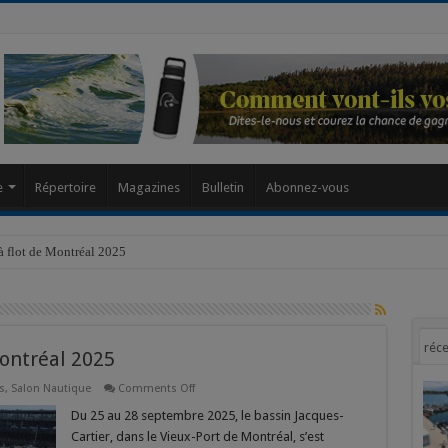
modal-check
e
Répertoire
Magazines
Bulletin
Abonnez-vous
à flot de Montréal 2025
réce
Montréal 2025
on
s
,
Salon Nautique
Comments Off
Bilan
du
Du 25 au 28 septembre 2025, le bassin Jacques-
Bateau
Cartier, dans le Vieux-Port de Montréal, s’est
à