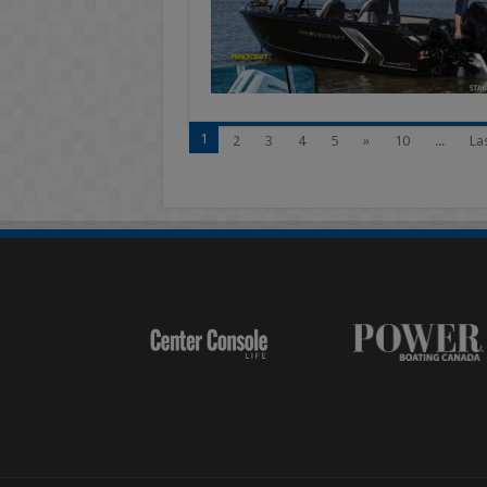
1
2
3
4
5
»
10
...
Las