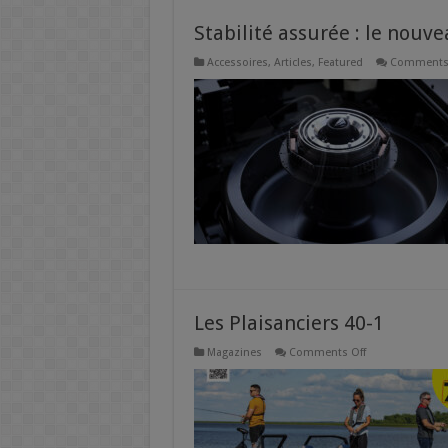
Stabilité assurée : le nouv
Accessoires
,
Articles
,
Featured
Comments 
Les Plaisanciers 40-1
on
Magazines
Comments Off
Les
Plaisanciers
40-
1