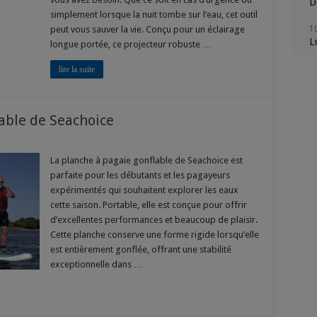
D
simplement lorsque la nuit tombe sur l’eau, cet outil
peut vous sauver la vie. Conçu pour un éclairage
1
L
longue portée, ce projecteur robuste …
1
lire la suite
M
1
able de Seachoice
M
1
che
J
La planche à pagaie gonflable de Seachoice est
parfaite pour les débutants et les pagayeurs
ie
lable
1
expérimentés qui souhaitent explorer les eaux
V
cette saison. Portable, elle est conçue pour offrir
hoice
d’excellentes performances et beaucoup de plaisir.
Cette planche conserve une forme rigide lorsqu’elle
est entièrement gonflée, offrant une stabilité
exceptionnelle dans …