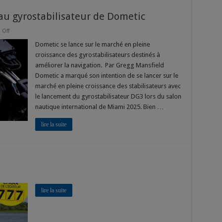
eau gyrostabilisateur de Dometic
on
Off
Stabilité
assurée
Dometic se lance sur le marché en pleine
:
croissance des gyrostabilisateurs destinés à
le
nouveau
améliorer la navigation. Par Gregg Mansfield
gyrostabilisateur
Dometic a marqué son intention de se lancer sur le
de
Dometic
marché en pleine croissance des stabilisateurs avec
le lancement du gyrostabilisateur DG3 lors du salon
nautique international de Miami 2025. Bien …
lire la suite
lire la suite