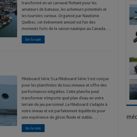
flot
transformé en un carnaval flottant pour les
de
amateurs de bateaux, les acheteurs potentiels et
Montréal
2025
les touristes curieux. Organisé par Nautisme
Québec, cet événement annuel est l’un des
moments forts de la saison nautique au Canada. …
lire la suite
Fliteboard Série 5 La Fliteboard Série 5 est conçue
pour les planchistes de tous niveaux et offre des
performances inégalées. Cette planche peut
transformer n’importe quel plan d’eau en votre
terrain de jeu personnel. La Fliteboard s’adapte à
votre niveau et est parfaitement équilibrée pour
méd
une expérience de glisse fluide et stable. …
lire la suite