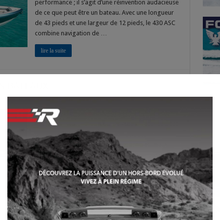
performance ; il s’agit d’une réinvention audacieuse
de ce que peut être un bateau. Avec une longueur
de 43 pieds et une largeur de 12 pieds, le 430 ASC
combine navigation de …
lire la suite
S BATEAUX
on
ff
COMMENT
REMORQUER
Conseils pratiques pour vous assurer, vous et votre
DES
bateau, un retour à bon port en toute sécurité C’est
BATEAUX
une belle journée d’été et vous naviguez
tranquillement sur votre bateau quand soudain,
votre moteur cale. Après avoir fait signe à un
bateau qui passait, son capitaine accepte de vous
remorquer. Il …
lire la suite