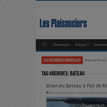
Événements
À l’essai
Chroniqu
Les dernières nouvelles
Bilan du Bateau 
Accessoires
Tag Archives:
bateau
Bilan du Bateau à flot de 
Articles
,
Événements
,
Featured
,
Flash Nouvelle