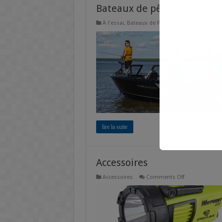
Bateaux de pêche – 7 nouv
À l'essai
,
Bateaux de Pêche
,
Bateaux de Pêche
lire la suite
Accessoires
on
Accessoires
Comments Off
Accessoires