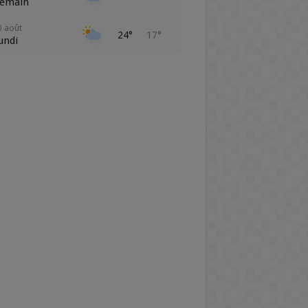
emain
0 août
24°
17°
undi
1 août
26°
17°
ardi
2 août
26°
16°
ercredi
3 août
21°
12°
eudi
4 août
15°
13°
endredi