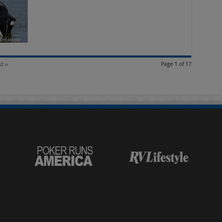
t »
Page 1 of 17