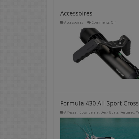
Accessoires
on
Accessoires
Comments Off
Accessoires
Formula 430 All Sport Cros
À l'essai
,
Bowriders et Deck Boats
,
Featured
,
Y