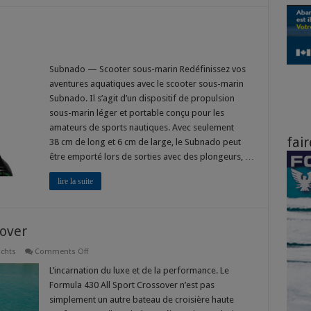
Subnado — Scooter sous-marin Redéfinissez vos
aventures aquatiques avec le scooter sous-marin
Subnado. Il s’agit d’un dispositif de propulsion
sous-marin léger et portable conçu pour les
amateurs de sports nautiques. Avec seulement
fair
38 cm de long et 6 cm de large, le Subnado peut
être emporté lors de sorties avec des plongeurs, …
lire la suite
sover
on
achts
Comments Off
Formula
430
L’incarnation du luxe et de la performance. Le
All
Formula 430 All Sport Crossover n’est pas
Sport
Crossover
simplement un autre bateau de croisière haute