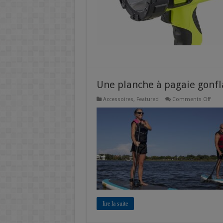
Une planche à pagaie gonfl
on
Accessoires
,
Featured
Comments Off
Une
plan
à
paga
gonf
de
Seac
lire la suite