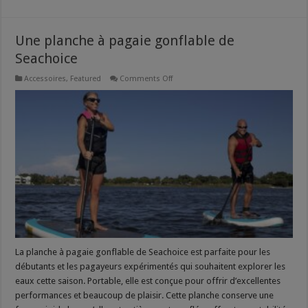
Une planche à pagaie gonflable de
Seachoice
on
Accessoires
,
Featured
Comments Off
Une
planche
à
pagaie
gonflable
de
Seachoice
La planche à pagaie gonflable de Seachoice est parfaite pour les
débutants et les pagayeurs expérimentés qui souhaitent explorer les
eaux cette saison. Portable, elle est conçue pour offrir d’excellentes
performances et beaucoup de plaisir. Cette planche conserve une