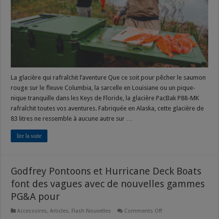
trouverez
dans
les
salons
nautiques
La glacière qui rafraîchit l’aventure Que ce soit pour pêcher le saumon
rouge sur le fleuve Columbia, la sarcelle en Louisiane ou un pique-
nique tranquille dans les Keys de Floride, la glacière PacBak P88-MK
rafraîchit toutes vos aventures. Fabriquée en Alaska, cette glacière de
83 litres ne ressemble à aucune autre sur …
lire la suite
Godfrey Pontoons et Hurricane Deck Boats
font des vagues avec de nouvelles gammes
PG&A pour
on
Accessoires
,
Articles
,
Flash Nouvelles
Comments Off
Godfrey