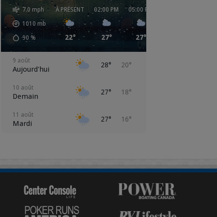
7.0 mph
À PRÉSENT
02:00 PM
05:00 PM
08:00 PM
11:00 
1010
mb
22°
27°
27°
23°
20°
90
%
9 août
28°
20°
Aujourd'hui
10 août
27°
18°
Demain
11 août
27°
16°
Mardi
12 août
24°
13°
Mercredi
13 août
19°
12°
Jeudi
14 août
24°
14°
Vendredi