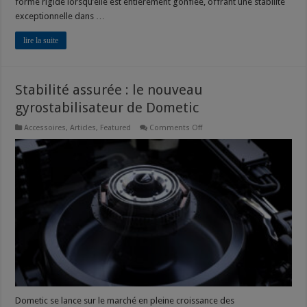
forme rigide lorsqu’elle est entièrement gonflée, offrant une stabilité
exceptionnelle dans …
lire la suite
Stabilité assurée : le nouveau
gyrostabilisateur de Dometic
on
Accessoires
,
Articles
,
Featured
Comments Off
Stabilité
assurée
:
le
nouveau
gyrostabilisateur
de
Dometic
Dometic se lance sur le marché en pleine croissance des