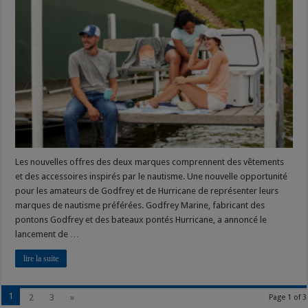
Pontoons
et
Hurricane
Deck
Boats
font
des
vagues
avec
de
nouvelles
gammes
PG&A
pour
Les nouvelles offres des deux marques comprennent des vêtements
et des accessoires inspirés par le nautisme. Une nouvelle opportunité
pour les amateurs de Godfrey et de Hurricane de représenter leurs
marques de nautisme préférées. Godfrey Marine, fabricant des
pontons Godfrey et des bateaux pontés Hurricane, a annoncé le
lancement de …
lire la suite
1
2
3
»
Page 1 of 3