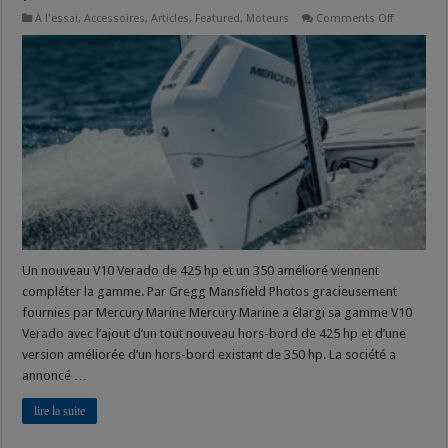
on
À l'essai
,
Accessoires
,
Articles
,
Featured
,
Moteurs
Comments Off
Mercury
révolution
le
jeu
de
la
puissance
Un nouveau V10 Verado de 425 hp et un 350 amélioré viennent
compléter la gamme. Par Gregg Mansfield Photos gracieusement
fournies par Mercury Marine Mercury Marine a élargi sa gamme V10
Verado avec l’ajout d’un tout nouveau hors-bord de 425 hp et d’une
version améliorée d’un hors-bord existant de 350 hp. La société a
annoncé …
lire la suite