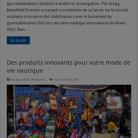
gyrostabilisateurs destinés à améliorer la navigation. Par Gregg
Mansfield Dometic a marqué son intention de se lancer sur le marché
en pleine croissance des stabilisateurs avec le lancement du
gyrostabilisateur DG3 lors du salon nautique international de Miami
2025. Bien …
lire la suite
Des produits innovants pour votre mode de
vie nautique
on
Accessoires
,
Featured
Comments Off
Des
produits
innovants
pour
votre
mode
de
vie
nautique