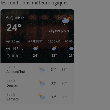
les conditions météorologiques
Québec
24°
Légère pluie
3.5 mph
À PRÉSENT
02:00 AM
05:00 AM
08:00 AM
11:00 
1017
mb
24°
23°
21°
24°
29°
88
%
6 août
31°
18°
Aujourd'hui
7 août
32°
20°
Demain
8 août
32°
20°
Samedi
9 août