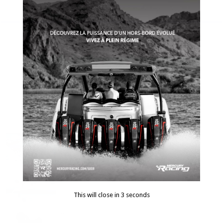
Previous
Première impression : Honda,
McLaren 300 hp
suivant
Formula 430 All Sport Crossover
récent
populaire
commentaires
balises
Bilan du Bateau à flot de Montréal 2025
Accessoires
This will close in
2
seconds
Accessoires