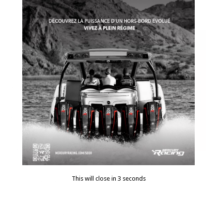
impressionnés, c’est surtout le comportement du 182 qui a retenu
notre attention.
La coque Hydra-Lift
s’agrippe à l’eau avec le
mordant d’un étau, même
quand vous entreprenez
des virages à première
vue trop serrés à trop
haute vitesse. Ce
comportement incisif,
qu’on peut même
qualifier de sportif, n’est
pas nécessairement
requis pour un bateau de
pêche, mais combiné au franc-bord élevé et aux sièges confortables,
il insuffle une sensation de compétence et de confiance qui sera
This will close in
2
seconds
appréciée quand les conditions se détérioreront.
Pour le reste, il est toujours agréable de faire sourire vos partenaires
de pêche en route vers l’endroit où vous attendent les grosses prises.