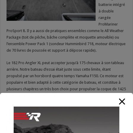
batterie intégré
à double
rangée
ProMariner
ProSport 8. Il y a aussi de pratiques ensembles comme le All Weather
Package (toit de pêche, bâche complète et moquette amovible) ou
l’ensemble Power Pack 1 (sondeur Humminbird 718, moteur électrique
de 70 livres de poussée et support à dépose rapide).
Le 182 Pro Angler XL peut accepter jusqu’à 175 chevaux à son tableau
arrière. Notre bateau d’essai était juste sous cette limite, étant
propulsé par un horsbord quatre temps Yamaha F150. Ce moteur est
populaire et bien adapté à cette catégorie de bateau, et constitue à
plusieurs chapitres un très bon choix pour propulser la coque de 1425
livres de ce petit Smoker Craft.
Avec deux adultes à bord et le plein d’essence, le F150 a permis au
bateau de déjauger de façon quasi instantanée. En gardant les gaz à
fond, nous avons sans peine atteint le cap des 50 mi/h en vitesse de
pointe. Même si l’accélération et la vitesse nous ont favorablement