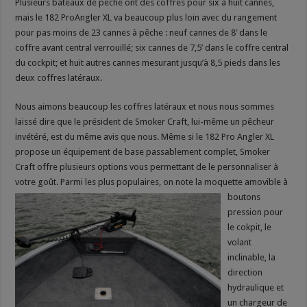
Plusieurs bateaux de pêche ont des coffres pour six à huit cannes,
mais le 182 ProAngler XL va beaucoup plus loin avec du rangement
pour pas moins de 23 cannes à pêche : neuf cannes de 8’ dans le
coffre avant central verrouillé; six cannes de 7,5’ dans le coffre central
du cockpit; et huit autres cannes mesurant jusqu’à 8,5 pieds dans les
deux coffres latéraux.
Nous aimons beaucoup les coffres latéraux et nous nous sommes
laissé dire que le président de Smoker Craft, lui-même un pêcheur
invétéré, est du même avis que nous. Même si le 182 Pro Angler XL
propose un équipement de base passablement complet, Smoker
Craft offre plusieurs options vous permettant de le personnaliser à
votre goût. Parmi
les plus populaires, on note la moquette amovible à
boutons
pression pour
le cokpit, le
volant
inclinable, la
direction
hydraulique et
un chargeur de