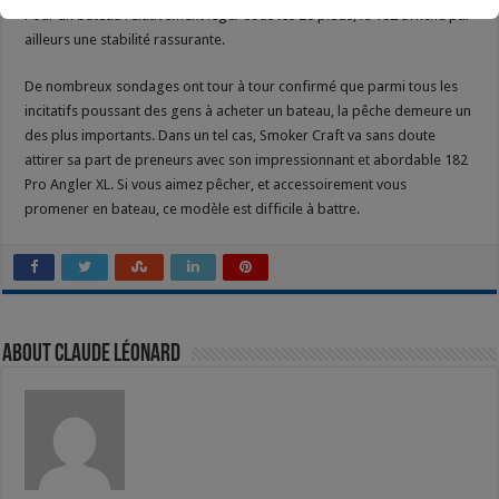
Pour un bateau relativement léger sous les 20 pieds, le 182 affiche par
ailleurs une stabilité rassurante.
De nombreux sondages ont tour à tour confirmé que parmi tous les
incitatifs poussant des gens à acheter un bateau, la pêche demeure un
des plus importants. Dans un tel cas, Smoker Craft va sans doute
attirer sa part de preneurs avec son impressionnant et abordable 182
Pro Angler XL. Si vous aimez pêcher, et accessoirement vous
promener en bateau, ce modèle est difficile à battre.
About Claude Léonard