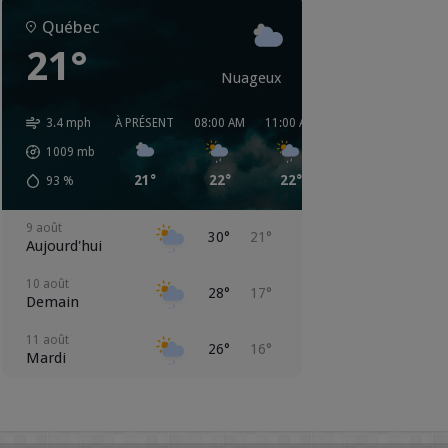
Québec
21°
Nuageux
3.4 mph
À PRÉSENT
08:00 AM
11:00 AM
02:00 PM
05:00 
1009
mb
21°
22°
22°
28°
25°
93
%
9 août
30°
21°
Aujourd'hui
10 août
28°
17°
Demain
11 août
26°
16°
Mardi
12 août
24°
13°
Mercredi