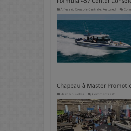
Formula 457 Center Consol
À l'essai
,
Console Centrale
,
Featured
Com
Chapeau à Master Promoti
on
Flash Nouvelles
Comments Off
Chapeau
à
Master
Promotion