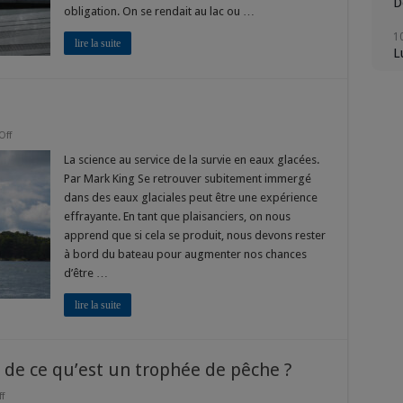
D
par
obligation. On se rendait au lac ou …
le
passé
1
lire la suite
?
L
1
M
on
ff
1
Une
M
affaire
La science au service de la survie en eaux glacées.
glaciale
Par Mark King Se retrouver subitement immergé
1
dans des eaux glaciales peut être une expérience
J
effrayante. En tant que plaisanciers, on nous
apprend que si cela se produit, nous devons rester
1
V
à bord du bateau pour augmenter nos chances
d’être …
lire la suite
 de ce qu’est un trophée de pêche ?
on
f