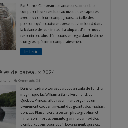
Avons-
nous
Par Patrick Campeau Les amateurs aiment bien
perdu
comparer leurs résultats au niveau des captures
la
notion
avec ceux de leurs compagnons. La taille des
de
poissons qu’ils capturent pèse souvent lourd dans
ce
qu’est
la balance de leur fierté. La plupart d’entre nous
un
trophée
ressentiront plus d’émotions en regardant le cliché
de
d’un gros spécimen comparativement …
pêche
?
lire la suite
dèles de bateaux 2024
on
ontons
Comments Off
Princecraft
dévoile
Dans un cadre pittoresque avec en toile de fond le
les
magnifique lac William à Saint-Ferdinand, au
modèles
de
Québec, Princecraft a récemment organisé un
bateaux
événement exclusif, invitant des géants des médias,
2024
dont Les Plaisanciers, à tester, photographier et
filmer son impressionnante gamme de modèles
d’embarcations pour 2024. L’événement, qui s’est