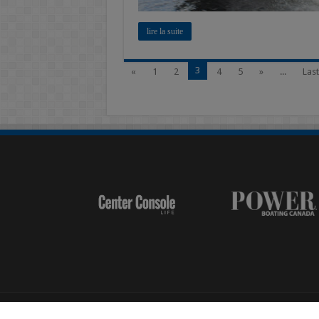
lire la suite
3
«
1
2
4
5
»
...
Last