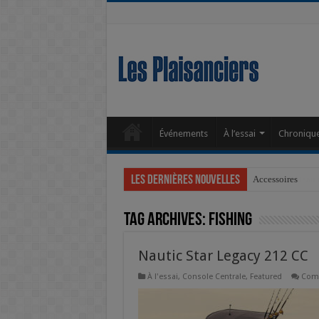
Événements
À l’essai
Chroniqu
Les dernières nouvelles
Accessoires
Tag Archives:
fishing
Nautic Star Legacy 212 CC
À l'essai
,
Console Centrale
,
Featured
Com