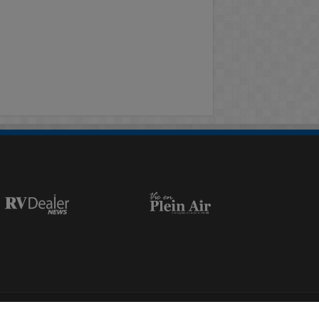
esent, Campbellville, ON, L0P1B0. Tel: 905-844-8214