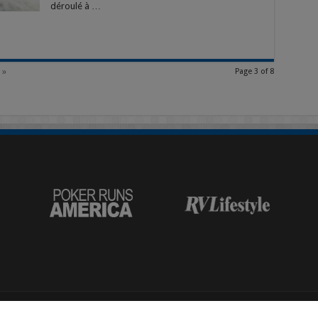
déroulé à …
 »
Page 3 of 8
© Les Plaisanciers Magazine, Taylor Publishing Group, 268-44 Crawford Cr