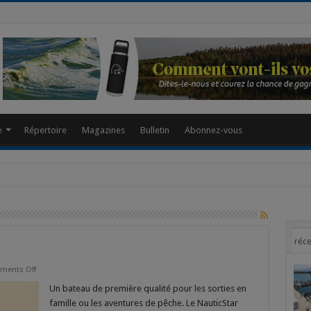
modal-check
e
Répertoire
Magazines
Bulletin
Abonnez-vous
réce
on
ments Off
Nautic
Star
Un bateau de première qualité pour les sorties en
Legacy
famille ou les aventures de pêche. Le NauticStar
212