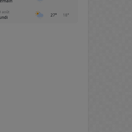
emain
0 août
27°
18°
undi
1 août
24°
18°
ardi
2 août
22°
13°
ercredi
3 août
20°
10°
eudi
4 août
22°
9°
endredi