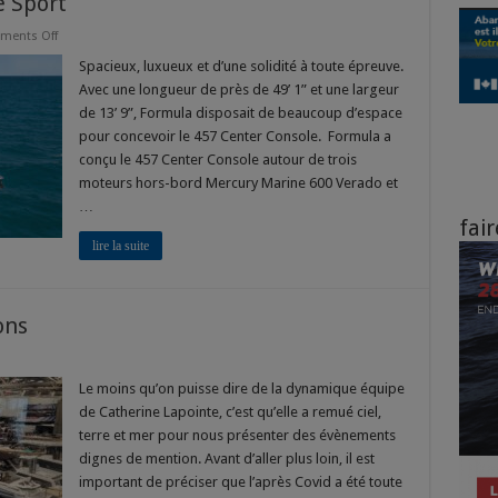
e Sport
on
ments Off
Formula
457
Spacieux, luxueux et d’une solidité à toute épreuve.
Center
Avec une longueur de près de 49’ 1” et une largeur
Console
Sport
de 13’ 9”, Formula disposait de beaucoup d’espace
pour concevoir le 457 Center Console. Formula a
conçu le 457 Center Console autour de trois
moteurs hors-bord Mercury Marine 600 Verado et
…
fair
lire la suite
ons
Le moins qu’on puisse dire de la dynamique équipe
de Catherine Lapointe, c’est qu’elle a remué ciel,
s
terre et mer pour nous présenter des évènements
dignes de mention. Avant d’aller plus loin, il est
important de préciser que l’après Covid a été toute