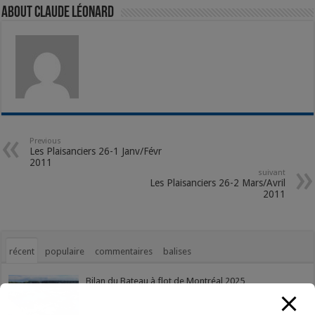
About Claude Léonard
Previous
Les Plaisanciers 26-1 Janv/Févr
2011
suivant
Les Plaisanciers 26-2 Mars/Avril
2011
récent
populaire
commentaires
balises
Bilan du Bateau à flot de Montréal 2025