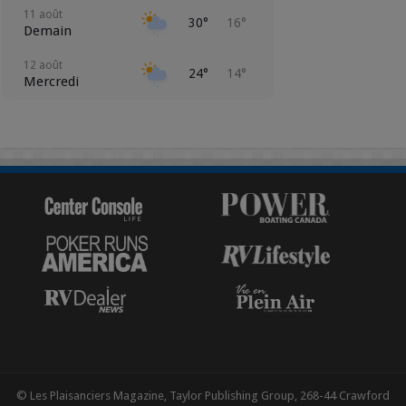
11 août
30°
16°
Demain
12 août
24°
14°
Mercredi
13 août
20°
11°
Jeudi
14 août
19°
9°
Vendredi
15 août
22°
9°
Samedi
16 août
22°
14°
Dimanche
© Les Plaisanciers Magazine, Taylor Publishing Group, 268-44 Crawford