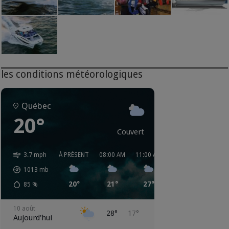
les conditions météorologiques
Québec
20°
Couvert
3.7 mph
À PRÉSENT
08:00 AM
11:00 AM
02:00 PM
05:00 
1013
mb
20°
21°
27°
28°
25°
85
%
10 août
28°
17°
Aujourd'hui