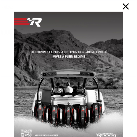
balises
BATEAU
BATEAUX
BATEAUX DE PÊCHE
BOAT
BOATING
FISHING
LAKE
PONTON
YACHT
YACHTING
About Giselle Bansal
Previous
7 bateaux de rêve
suivant
Les Plaisanciers 38-2: Guide
annuel de l’acheteur 2023
récent
populaire
commentaires
balises