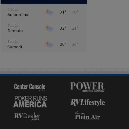
6 août
31°
18°
Aujourd'hui
7 août
32°
21°
Demain
8 août
26°
20°
Samedi
9 août
28°
20°
Dimanche
10 août
25°
18°
Lundi
11 août
26°
16°
Mardi
12 août
25°
12°
Mercredi