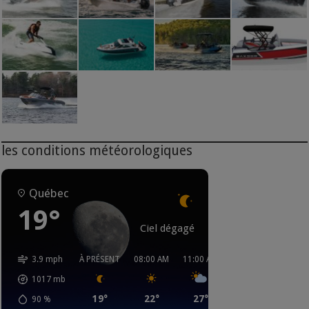
les conditions météorologiques
Québec
19°
Ciel dégagé
3.9 mph
À PRÉSENT
08:00 AM
11:00 AM
02:00 PM
05:00 
1017
mb
19°
22°
27°
30°
31°
90
%