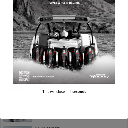
Nautique GS22E
récent
populaire
commentaires
balises
Bilan du Bateau à flot de Montréal 2025
Accessoires
Accessoires
This will close in
3
seconds
Les embarcations de pêche à l’honneur