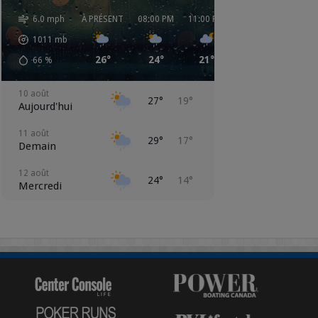
6.0 mph
À PRÉSENT
08:00 PM
11:00 PM
02:00 AM
05:00 
1011
mb
26°
24°
21°
20°
17°
66
%
10 août
27°
19°
Aujourd'hui
11 août
29°
17°
Demain
12 août
24°
14°
Mercredi
13 août
25°
13°
Jeudi
14 août
23°
13°
Vendredi
15 août
24°
12°
Samedi