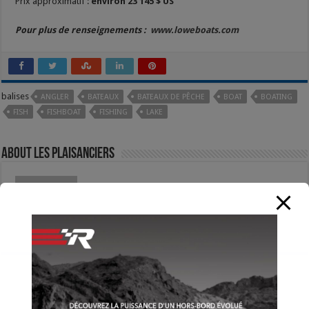
Prix approximatif :
environ 23 145 $ US
Pour plus de renseignements :
www.loweboats.com
balises
ANGLER
BATEAUX
BATEAUX DE PÊCHE
BOAT
BOATING
FISH
FISHBOAT
FISHING
LAKE
About Les Plaisanciers
Previous
Campion Explorer EX 22 DC
suivant