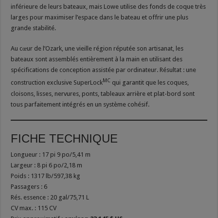
inférieure de leurs bateaux, mais Lowe utilise des fonds de coque très
larges pour maximiser l’espace dans le bateau et offrir une plus
grande stabilité.
Au cœur de l’Ozark, une vieille région réputée son artisanat, les
bateaux sont assemblés entièrement à la main en utilisant des
spécifications de conception assistée par ordinateur. Résultat : une
MC
construction exclusive SuperLock
qui garantit que les coques,
cloisons, lisses, nervures, ponts, tableaux arrière et plat-bord sont
tous parfaitement intégrés en un système cohésif.
FICHE TECHNIQUE
Longueur : 17 pi 9 po/5,41 m
Largeur : 8 pi 6 po/2,18 m
Poids : 1317 lb/597,38 kg
Passagers : 6
Rés. essence : 20 gal/75,71 L
CV max. : 115 CV