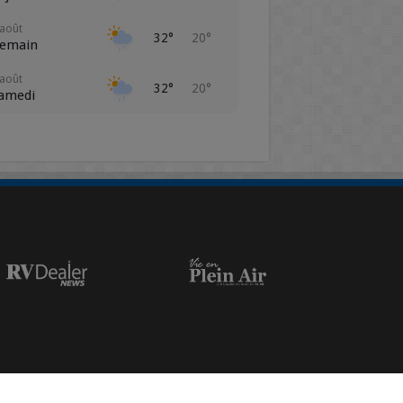
 août
32°
20°
emain
 août
32°
20°
amedi
 août
29°
19°
imanche
0 août
26°
17°
undi
1 août
27°
16°
ardi
2 août
25°
14°
ercredi