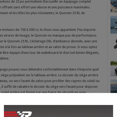
pontons de 25 po permettent d’accueillir un équipage complet
n offrant sans effort une vitesse et une puissance maximales.
ium et les tôles les plus résistantes, le Quorum 25 RL de
 moteurs de 150 à 300 cv, le choix vous appartient. Peu importe
t les virures de levage, le Quorum ne manque pas de performance.
our le Quorum 25 RL. L’éclairage DEL d’ambiance abonde, avec une
te à la fois au tableau arrière et au salon de proue. Si vous optez
 être équipé d’une tour de wakeboard et d’un toit bimini élégants,
ultime.
quipage pouvez vous détendre confortablement dans n’importe quel
siège polyvalent sur le tableau arrière. Le dossier du siège arrière
ateau, ou vers l’avant du salon pour profiter des rayons du soleil ou
il suffit de rabattre le dossier du siège vers l’avant pour disposer
e soleil arrière est fermé par une barre de sécurité en acier
, et permet également une protection supplémentaire pour se
ité, le bain de soleil est équipé d’un vestiaire escamotable et/ou de
onge au niveau du tableau arrière, et s’accompagne de la plateforme
méd
ffrir. Parfaite pour nager, se prélasser et préparer son équipement