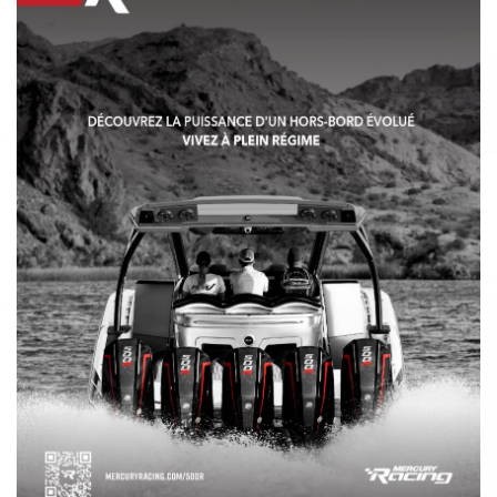
s pouvez opter pour une banquette supplémentaire au milieu du
 En vous tournant vers l’arrière, vous vous retrouvez face à la salle
 À la barre, le fauteuil du capitaine offre une sensation de confort
es pour plus de confort. Un pare-brise accentue l’écran analogique
 et d’un GPS en option. Des sièges généreux sont à votre
s chaque base de siège rabattable pour des tonnes d’équipement
e sortie sont situées dans la proue pour un accès sous tous les
s le long des sièges de la proue, avec des ports USB
ies.
fair
quipé qui s’adresse aux grands équipages qui veulent profiter de
asser une journée sur le lac. Princecraft incorpore à chacun de ses
 d’endurance, et vous pouvez être assuré que vous ferez
maintenant et pour les décennies à venir.