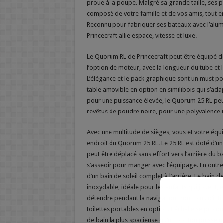
proue à la poupe. Malgré sa grande taille, ses 
composé de votre famille et de vos amis, tout e
Reconnu pour fabriquer ses bateaux avec l’alumin
Princecraft allie espace, vitesse et luxe.
Le Quorum RL de Princecraft peut être équipé de
l’option de moteur, avec la longueur du tube e
L’élégance et le pack graphique sont un must p
table amovible en option en similibois qui s’adap
pour une puissance élevée, le Quorum 25 RL peut
revêtus de poudre noire, pour une polyvalence 
Avec une multitude de sièges, vous et votre é
endroit du Quorum 25 RL. Le 25 RL est doté d’un 
peut être déplacé sans effort vers l’arrière du b
s’asseoir pour manger avec l’équipage. En outre, 
d’un bain de soleil complet à l’arrière. Le bain d
inoxydable, idéale pour les enfants qui jouent
détendre pendant la navigation. Pour plus d’intim
toilettes portables en option. L’échelle se prol
de bain la plus spacieuse qu’un ponton puisse o