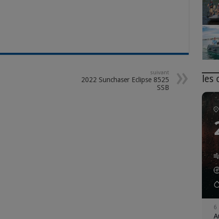
suivant
les
2022 Sunchaser Eclipse 8525
SSB
6
A