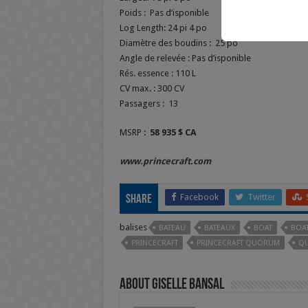
Poids : Pas d’isponible
Log Length: 24 pi 4 po
Diamètre des boudins : 25 po
Angle de relevée : Pas d’isponible
Rés. essence : 110 L
CV max. : 300 CV
Passagers : 13
MSRP :
58 935 $ CA
www.princecraft.com
Facebook
Twitter
Share
balises
BATEAU
BATEAUX
BOAT
BOA
PRINCECRAFT
PRINCECRAFT QUORUM
QU
About Giselle Bansal