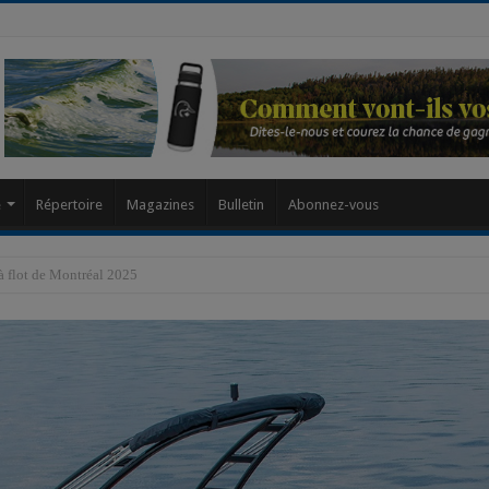
modal-check
e
Répertoire
Magazines
Bulletin
Abonnez-vous