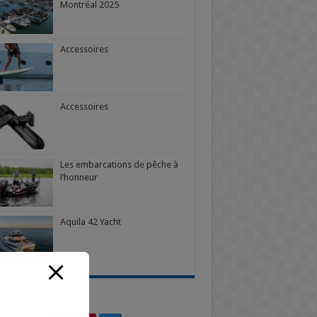
Montréal 2025
Accessoires
Accessoires
Les embarcations de pêche à
l’honneur
Aquila 42 Yacht
ias sociaux