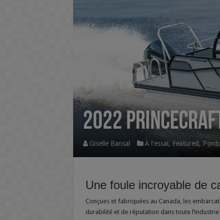
2022 Princecraf
Giselle Bansal
À l'essai
,
Featured
,
Pont
Une foule incroyable de ca
Conçues et fabriquées au Canada, les embarcatio
durabilité et de réputation dans toute l’industr