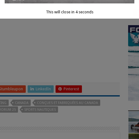
This will close in
3
seconds
Stumbleupon
LinkedIn
Pinterest
TING
CANADA
CONÇUES ET FABRIQUÉES AU CANADA
ORUM 25
SPORTS NAUTIQUES