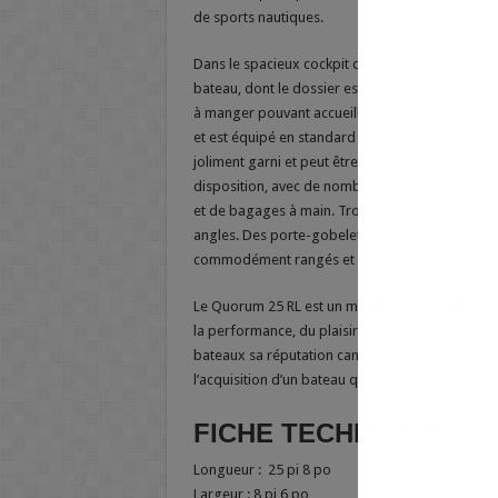
de sports nautiques.
Dans le spacieux cockpit du Quorum 25 RL, vou
bateau, dont le dossier est également rabattable.
à manger pouvant accueillir jusqu’à 5 personnes.
et est équipé en standard d’accoudoirs relevabl
joliment garni et peut être équipé d’un sondeur
disposition, avec de nombreux rangements sou
et de bagages à main. Trois portes d’entrée et d
angles. Des porte-gobelets encastrés sont situé
commodément rangés et protégés des intempér
Le Quorum 25 RL est un modèle admirablement é
la performance, du plaisir et de la taille pour p
bateaux sa réputation canadienne de solidité et
l’acquisition d’un bateau qui domine l’industrie 
FICHE TECHNIQUE
Longueur : 25 pi 8 po
Largeur : 8 pi 6 po