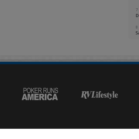
7
D
8
S
9
D
1
L
1
M
1
M