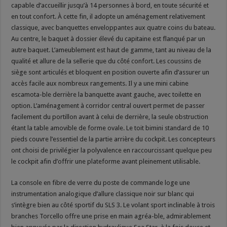
capable d’accueillir jusqu’à 14 personnes à bord, en toute sécurité et
en tout confort. À cette fin, il adopte un aménagement relativement
classique, avec banquettes enveloppantes aux quatre coins du bateau.
Au centre, le baquet à dossier élevé du capitaine est flanqué par un
autre baquet. L’ameublement est haut de gamme, tant au niveau de la
qualité et allure de la sellerie que du côté confort. Les coussins de
siège sont articulés et bloquent en position ouverte afin d’assurer un
accès facile aux nombreux rangements. Il y a une mini cabine
escamota-ble derrière la banquette avant gauche, avec toilette en
option. L’aménagement à corridor central ouvert permet de passer
facilement du portillon avant à celui de derrière, la seule obstruction
étant la table amovible de forme ovale. Le toit bimini standard de 10
pieds couvre l’essentiel de la partie arrière du cockpit. Les concepteurs
ont choisi de privilégier la polyvalence en raccourcissant quelque peu
le cockpit afin d’offrir une plateforme avant pleinement utilisable.
La console en fibre de verre du poste de commande loge une
instrumentation analogique d’allure classique noir sur blanc qui
s’intègre bien au côté sportif du SLS 3. Le volant sport inclinable à trois
branches Torcello offre une prise en main agréa-ble, admirablement