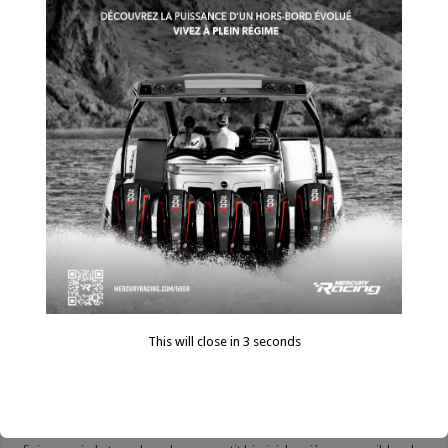
particulièrement à l’aise à une vitesse de croisière de 35 mi/h, pour un
régime de 5 000 tours/mn. Les reprises à bas et moyen régime du
DF200A sont excellentes, permettant au SLS 3 d’accélérer de façon
volontaire sur toute la plage de régime.
Quelqu’un qui navigue fréquemment sur un grand plan d’eau avec une
charge près du maximum bénéficierait sans doute de 50 chevaux
additionnels, mais pour la plupart des utilisateurs, les 200 chevaux du
moteur essayé font très bien le travail sur ce modèle. La coque répond
bien aux commandes des gaz et de la barre et le bateau se montre
sécurisant et agréable à conduire. Avoir eu plus de temps, nous
n’aurions pas hésité à aller n’importe où sur le lac Simcoe avec ce
ponton.
Nous avons bien aimé cette combinaison Starcraft SLS 3 et Suzuki
DF200A. Avec les tubes à virures HMX, ce ponton est relativement
This will close in
2
seconds
rapide et sportif tout en offrant tout l’espace et le confort attendus
avec ce type d’embarcation. Il est par ailleurs possible de le
personnaliser facilement puisque la liste d’options est à la fois
copieuse et variée. Nous serions définitivement tentés par les tubes