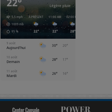
22°
Légère pluie
5.5 mph
À PRÉSENT
11:00 AM
02:00 PM
05:00 PM
08:00 
1009
mb
22°
22°
28°
25°
25°
95
%
9 août
30°
20°
Aujourd'hui
10 août
28°
17°
Demain
11 août
26°
16°
Mardi
12 août
24°
13°
Mercredi
13 août
17°
15°
Jeudi