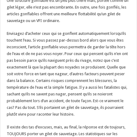
Une structure gonflable est un peu plus chère mais, portée comme un
gilet léger, elle n’est pas encombrante. En outre, une fois gonflés, les
articles gonflables offrent une meilleure flottabilité qu’un gilet de
sauvetage ou un VFI ordinaire.
Envisagez d’acheter ceux qui se gonflent automatiquement lorsqu’ils
touchent l’eau. Si vous passez par-dessus bord alors que vous êtes
inconscient, l’article gonflable vous permettra de garder la tête hors
de l’eau et de ne pas vous noyer. Pour ceux qui pensent qu’ils n’en ont
pas besoin parce qu’ils naviguent près du rivage, notez que c’est
exactement là que la plupart des noyades se produisent. Quelle que
soit votre force en tant que nageur, d’autres facteurs peuvent peser
dans la balance. Certains risques comprennent les blessures, la
température de l’eau et la simple fatigue. Il y a aussi les fatalistes qui,
sachant qu’ils ne savent pas nager, pensent qu’ils se noieront
probablement lors d’un accident, de toute façon. Est-ce vraiment le
cas? Pas du tout. S’ils portaient un gilet de sauvetage, ils pourraient
plutôt vivre pour raconter leur histoire.
Il existe des tas d’excuses, mais, au final, la réponse est de toujours,
TOUJOURS porter un gilet de sauvetage. Les statistiques sur les