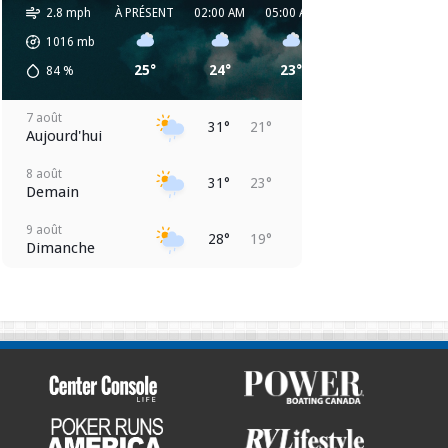
2.8 mph
À PRÉSENT
02:00 AM
05:00 AM
08:00 AM
11:00 
1016
mb
25°
24°
23°
24°
28°
84
%
7 août
31°
21°
Aujourd'hui
8 août
31°
23°
Demain
9 août
28°
19°
Dimanche
10 août
24°
18°
Lundi
11 août
26°
16°
Mardi
12 août
24°
14°
Mercredi