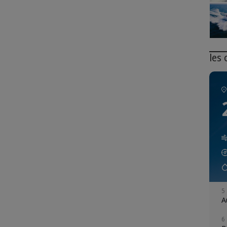
les
5
A
6