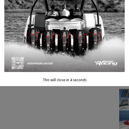
This will close in
3
seconds