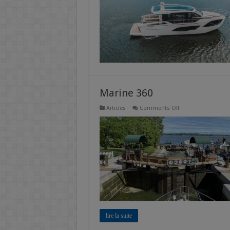
Marine 360
on
Articles
Comments Off
Marine
360
lire la suite