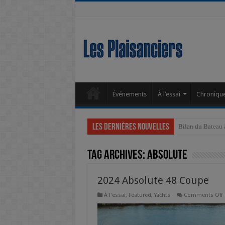
Événements
À l’essai
Chroniqu
Les dernières nouvelles
Accessoires
Tag Archives:
absolute
2024 Absolute 48 Coupe
À l'essai
,
Featured
,
Yachts
Comments Off
2
A
4