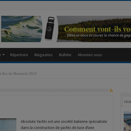
modal-check
e
Répertoire
Magazines
Bulletin
Abonnez-vous
réce
on
024
bsolute
Absolute Yachts est une société italienne spécialisée
8
dans la construction de yachts de luxe d’une
Coupe